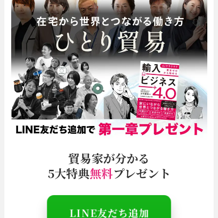
貿易家が分かる
5大特典
無料
プレゼント
＼特別情報は
LINE
でお知らせ／
LINE友だち追加