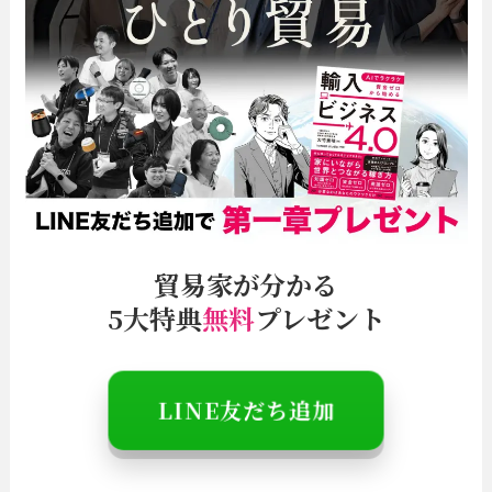
貿易家が分かる
5大特典
無料
プレゼント
＼特別情報は
LINE
でお知らせ／
LINE友だち追加