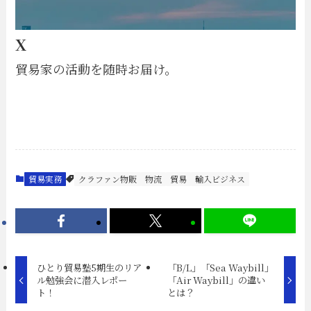
X
貿易家の活動を随時お届け。
貿易実務
クラファン物販
物流
貿易
輸入ビジネス
ひとり貿易塾5期生のリア
「B/L」「Sea Waybill」
ル勉強会に潜入レポー
「Air Waybill」の違い
ト！
とは？