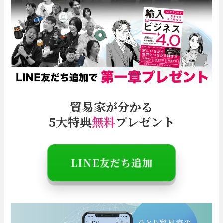
貿易家が分かる
5大特典
無料
プレゼント
＼特別情報は
LINE
でお知らせ／
LINE友だち追加