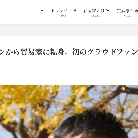
トップページ
貿易家とは？
貿易家た
top
About
voice
ンから貿易家に転身。初のクラウドファン