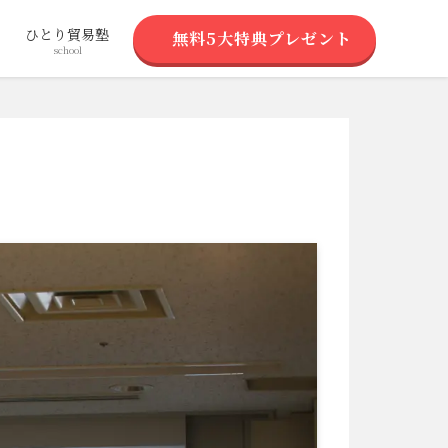
ち
ひとり貿易塾
無料5大特典プレゼント
school