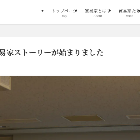
トップページ
貿易家とは？
貿易家た
top
About
voice
貿易家ストーリーが始まりました