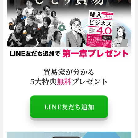
貿易家が分かる
5大特典
無料
プレゼント
＼特別情報は
LINE
でお知らせ／
LINE友だち追加