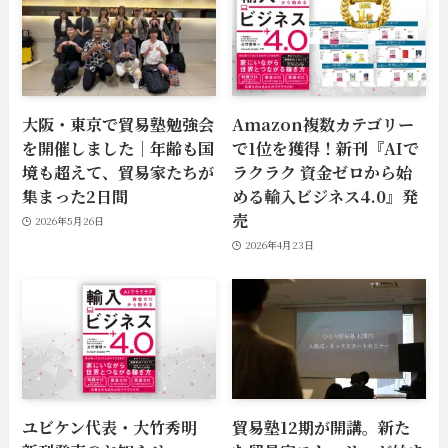
大阪・東京で貿易塾勉強会
Amazon複数カテゴリー
を開催しました｜年齢も国
で1位を獲得！新刊『AIで
境も超えて、貿易家たちが
ラクラク 資金ゼロから始
集まった2日間
める輸入ビジネス4.0』発
売
2026年5月26日
2026年4月23日
ユビケン代表・大竹秀明
貿易塾12期が開講。新た